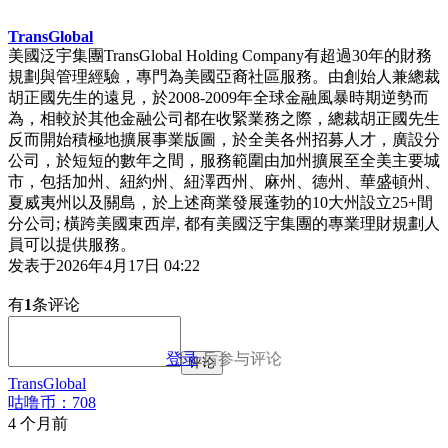
TransGlobal
美國泛宇集團TransGlobal Holding Company有超過30年的財務
規劃與管理經驗，專門為美國亞裔社區服務。由創始人兼總裁
胡正國先生的遠見，於2008-2009年全球金融風暴時期逆勢而
為，相較於其他金融公司都在收緊業務之際，總裁胡正國先生
反而開始積極地擴展事業版圖，於全美各州招募人才，廣設分
公司，於短短的數年之間，服務範圍由加州擴展至全美主要城
市，包括加州、紐約州、紐澤西州、麻州、德州、華盛頓州、
夏威夷州以及關島，於上述商業發展蓬勃的10大州設立25+間
分公司; 橫跨美國東西岸, 都有美國泛宇集團的專業理財規劃人
員可以提供服務。
发表于
2026年4月17日 04:22
有
1
条评论
登录
后参与评论
评论
TransGlobal
咕噜币：708
4 个月前