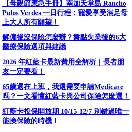
【母親節應急手冊】南加天堂島 Rancho
Palos Verdes 一日行程：寵愛享受滿足母
上大人所有願望！
解僱後沒保險怎麼辦？盤點失業後的6大
醫療保險選項與建議
2026 年紅藍卡最新費用全解析｜長者朋
友一定要看！
65歲還在上班，我還需要申請Medicare
嗎？一文看懂紅藍卡與公司保險怎麼選！
紅藍卡投保開放期 10/15-12/7 別錯過唯一
能換保險的時機！