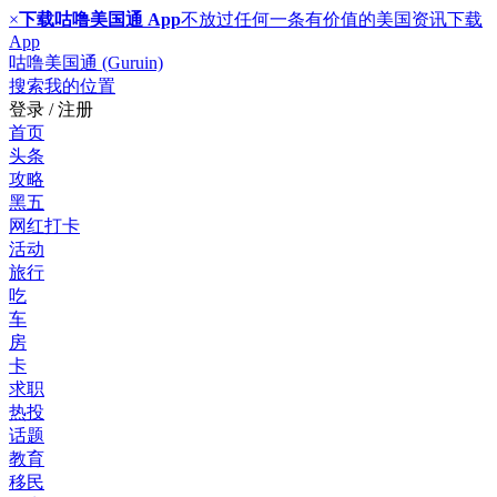
×
下载咕噜美国通 App
不放过任何一条有价值的美国资讯
下载
App
咕噜美国通 (Guruin)
搜索
我的位置
登录 / 注册
首页
头条
攻略
黑五
网红打卡
活动
旅行
吃
车
房
卡
求职
热投
话题
教育
移民