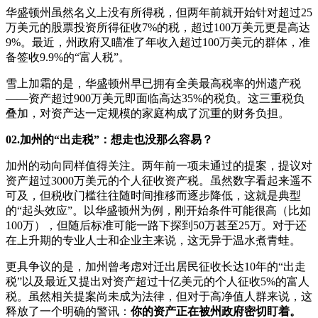
华盛顿州虽然名义上没有所得税，但两年前就开始针对超过25
万美元的股票投资所得征收7%的税，超过100万美元更是高达
9%。最近，州政府又瞄准了年收入超过100万美元的群体，准
备签收9.9%的“富人税”。
雪上加霜的是，华盛顿州早已拥有全美最高税率的州遗产税
——资产超过900万美元即面临高达35%的税负。这三重税负
叠加，对资产达一定规模的家庭构成了沉重的财务负担。
02.加州的“出走税”：想走也没那么容易？
加州的动向同样值得关注。两年前一项未通过的提案，提议对
资产超过3000万美元的个人征收资产税。虽然数字看起来遥不
可及，但税收门槛往往随时间推移而逐步降低，这就是典型
的“起头效应”。以华盛顿州为例，刚开始条件可能很高（比如
100万），但随后标准可能一路下探到50万甚至25万。对于还
在上升期的专业人士和企业主来说，这无异于温水煮青蛙。
更具争议的是，加州曾考虑对迁出居民征收长达10年的“出走
税”以及最近又提出对资产超过十亿美元的个人征收5%的富人
税。虽然相关提案尚未成为法律，但对于高净值人群来说，这
释放了一个明确的警讯：
你的资产正在被州政府密切盯着。