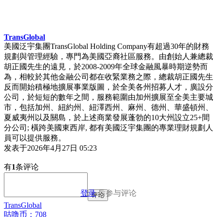
TransGlobal
美國泛宇集團TransGlobal Holding Company有超過30年的財務
規劃與管理經驗，專門為美國亞裔社區服務。由創始人兼總裁
胡正國先生的遠見，於2008-2009年全球金融風暴時期逆勢而
為，相較於其他金融公司都在收緊業務之際，總裁胡正國先生
反而開始積極地擴展事業版圖，於全美各州招募人才，廣設分
公司，於短短的數年之間，服務範圍由加州擴展至全美主要城
市，包括加州、紐約州、紐澤西州、麻州、德州、華盛頓州、
夏威夷州以及關島，於上述商業發展蓬勃的10大州設立25+間
分公司; 橫跨美國東西岸, 都有美國泛宇集團的專業理財規劃人
員可以提供服務。
发表于
2026年4月27日 05:23
有
1
条评论
登录
后参与评论
评论
TransGlobal
咕噜币：708