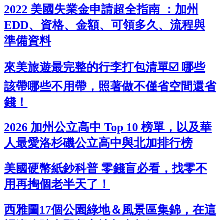
2022 美國失業金申請超全指南 ：加州
EDD、資格、金額、可領多久、流程與
準備資料
來美旅遊最完整的行李打包清單☑️ 哪些
該帶哪些不用帶，照著做不僅省空間還省
錢！
2026 加州公立高中 Top 10 榜單，以及華
人最愛洛杉磯公立高中與北加排行榜
美國硬幣紙鈔科普 零錢盲必看，找零不
用再掏個老半天了！
西雅圖17個公園綠地＆風景區集錦，在這