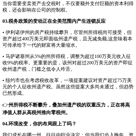
当你需要变卖资产去交税时，不仅要额外支付巨额的资本利得
税，还会影响在公司的控制权。
03.税务政策的变动正在全美范围内产生连锁反应
• 伊利诺伊州的房产税持续攀升，尽管州所得税尚可接受，但
资产超过400万美元即面临州遗产税，且无减免额,这意味着本
可传承给下一代的财富将大量缩水。
• 马萨诸塞州从5%的州所得税，调整为超过100万美元收入征
收9%的税率。更重要的是，该州对超过200万美元的资产即征
收州遗产税，门槛之低令人咋舌。
• 纽约市也在考虑税收改革，一项提案建议对资产超过75万美
元的个人征收州遗产税。虽然这些提案大多尚未通过，但趋势
已然形成。
👉
州所得税不断攀升，叠加州遗产税的双重压力，正在将高
净值人群从高税州推向零税州。
04.环境改变，你的布局跟上了吗？
我们成长在哪一州，往往由职业决定；但当我们步入晚年，资