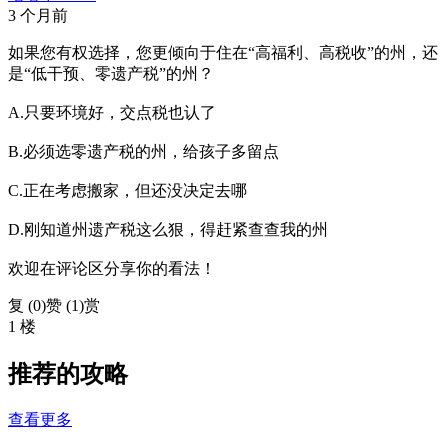
3 个月前
如果您有权选择，您更倾向于住在“高福利、高税收”的州，还
是“低干预、零遗产税”的州？
A.只要环境好，交点税也认了
B.必须选零遗产税的州，给孩子多留点
C.正在考虑搬家，但还没决定去哪
D.刚知道州遗产税这么狠，得赶紧查查我的州
欢迎在评论区分享你的看法！
复 (
0
)
赞 (1)
赏
1 楼
推荐的攻略
查看更多