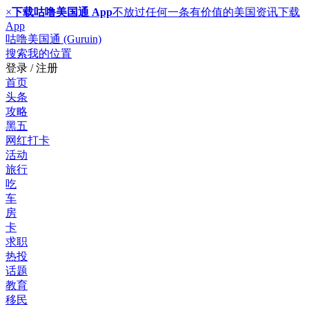
×
下载咕噜美国通 App
不放过任何一条有价值的美国资讯
下载
App
咕噜美国通 (Guruin)
搜索
我的位置
登录 / 注册
首页
头条
攻略
黑五
网红打卡
活动
旅行
吃
车
房
卡
求职
热投
话题
教育
移民