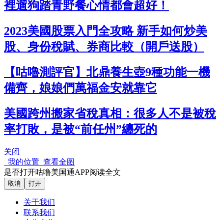
裡遛狗踏青野餐心情都會超好！
2023美國股票入門全攻略 新手如何炒美
股、身份稅賦、券商比較（開戶送股）
【咕嚕測評官】北鼎養生壺9種功能一機
備齊，娘娘們萬福金安就靠它
美國跨州搬家省稅真相：很多人不是被稅
率打敗，是被“前任州”纏死的
关闭
我的位置
查看全图
是否打开咕噜美国通APP阅读全文
取消
打开
关于我们
联系我们