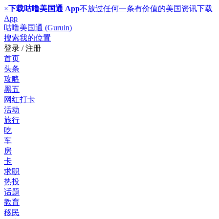
×
下载咕噜美国通 App
不放过任何一条有价值的美国资讯
下载
App
咕噜美国通 (Guruin)
搜索
我的位置
登录 / 注册
首页
头条
攻略
黑五
网红打卡
活动
旅行
吃
车
房
卡
求职
热投
话题
教育
移民