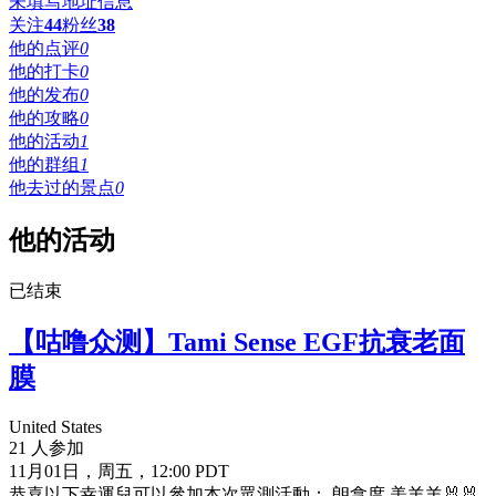
未填写地址信息
关注
44
粉丝
38
他的点评
0
他的打卡
0
他的发布
0
他的攻略
0
他的活动
1
他的群组
1
他去过的景点
0
他的活动
已结束
【咕噜众测】Tami Sense EGF抗衰老面
膜
United States
21 人参加
11月01日，周五，12:00 PDT
恭喜以下幸運兒可以參加本次眾測活動： 朗拿度 美羊羊🐰🐰