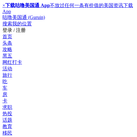
×
下载咕噜美国通 App
不放过任何一条有价值的美国资讯
下载
App
咕噜美国通 (Guruin)
搜索
我的位置
登录 / 注册
首页
头条
攻略
黑五
网红打卡
活动
旅行
吃
车
房
卡
求职
热投
话题
教育
移民